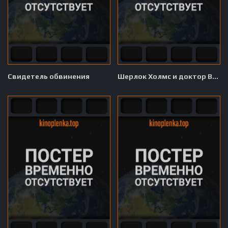
Свидетель обвинения
Шерлок Холмс и доктор Ватсон: Двадцатый век начинается