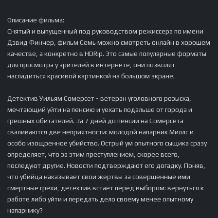
Описание фильма:
Снятый и выпущенный под руководством режиссера по имени
Дэвид Финчер, фильм Семь можно смотреть онлайн в хорошем
качестве, а конкретно в HDRip. Это самые популярные форматы
для просмотра у зрителей в интернете, они позволят
насладиться красивой картинкой на большом экране.
Детектив Уильям Сомерсет - ветеран уголовного розыска,
мечтающий уйти на пенсию и уехать подальше от города и
грешных обитателей. За 7 дней до пенсии на Сомерсета
сваливаются две неприятности: молодой напарник Миллс и
особо изощренное убийство. Острый ум опытного сыщика сразу
определяет, что за этим преступлением, скорее всего,
последуют другие. Новости подтверждают его догадку. Поняв,
что убийца наказывает свои жертвы за совершенные ими
смертные грехи, детектив встает перед выбором: вернуться к
работе либо уйти и передать дело своему менее опытному
напарнику?