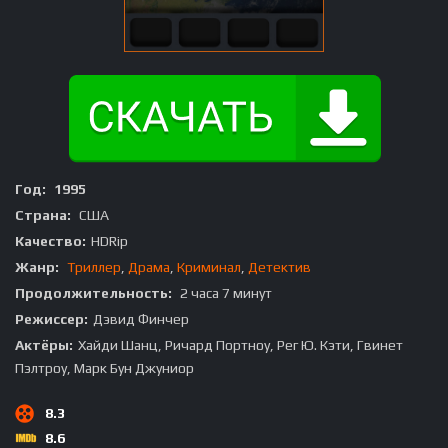
Год:
1995
Страна:
США
Качество:
HDRip
Жанр:
Триллер
,
Драма
,
Криминал
,
Детектив
Продолжительность:
2 часа 7 минут
Режиссер:
Дэвид Финчер
Актёры:
Хайди Шанц, Ричард Портноу, Рег Ю. Кэти, Гвинет
Пэлтроу, Марк Бун Джуниор
8.3
8.6