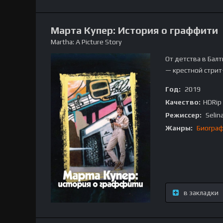
Марта Купер: История о граффити
Martha: A Picture Story
От детства в Бал
— крестной стрит
Год:
2019
Качество:
HDRip
Режиссер:
Selina
Жанры:
Биогра
в закладки