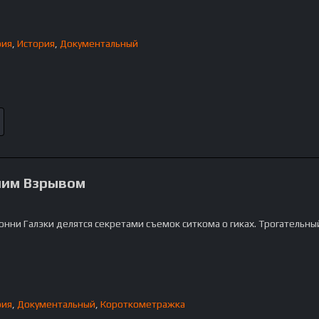
фия
,
История
,
Документальный
шим Взрывом
онни Галэки делятся секретами съемок ситкома о гиках. Трогательны
фия
,
Документальный
,
Короткометражка