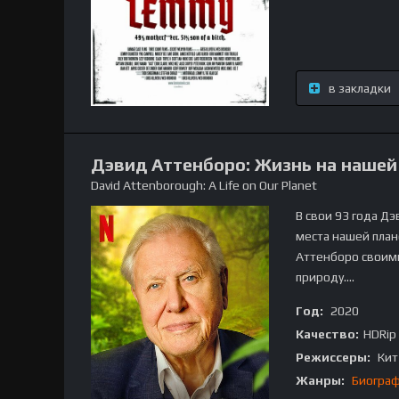
в закладки
Дэвид Аттенборо: Жизнь на нашей
David Attenborough: A Life on Our Planet
В свои 93 года Д
места нашей план
Аттенборо своими
природу.…
Год:
2020
Качество:
HDRip
Режиссеры:
Кит
Жанры:
Биогра