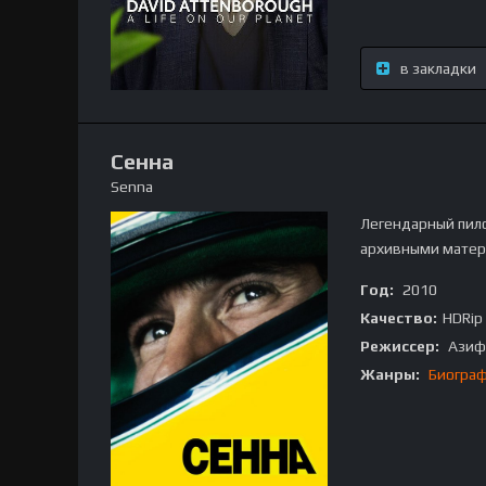
в закладки
Сенна
Senna
Легендарный пило
архивными мате
Год:
2010
Качество:
HDRip
Режиссер:
Азиф
Жанры:
Биогра