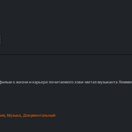
фильм о жизни и карьере почитаемого хэви-метал музыканта Лемми
фия
,
Музыка
,
Документальный