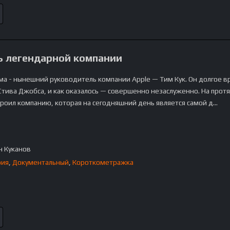
ь легендарной компании
ма - нынешний руководитель компании Apple — Тим Кук. Он долгое в
 Стива Джобса, и как оказалось — совершенно незаслуженно. На про
троил компанию, которая на сегодняшний день является самой д…
 Куканов
фия
,
Документальный
,
Короткометражка