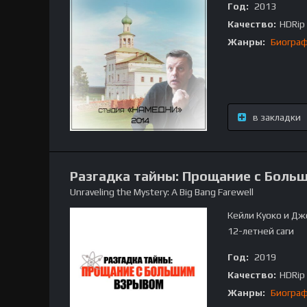
Год:
2013
Качество:
HDRip
Жанры:
Биогра
в закладки
Разгадка тайны: Прощание с Боль
Unraveling the Mystery: A Big Bang Farewell
Кейли Куоко и Дж
12-летней саги
Год:
2019
Качество:
HDRip
Жанры:
Биогра