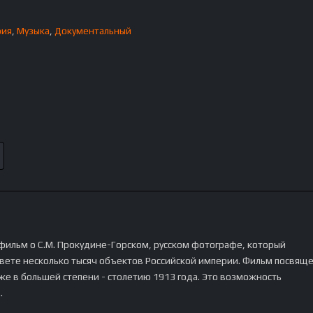
фия
,
Музыка
,
Документальный
ильм о С.М. Прокудине-Горском, русском фотографе, который
вете несколько тысяч объектов Российской империи. Фильм посвяще
же в большей степени - столетию 1913 года. Это возможность
…