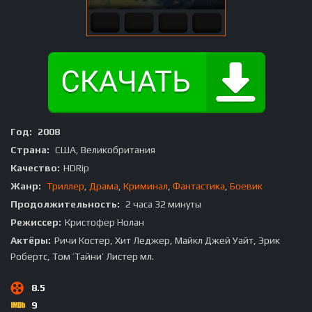
Год:
2008
Страна:
США, Великобритания
Качество:
HDRip
Жанр:
Триллер
,
Драма
,
Криминал
,
Фантастика
,
Боевик
Продолжительность:
2 часа 32 минуты
Режиссер:
Кристофер Нолан
Актёры:
Ричи Костер, Хит Леджер, Майкл Джей Уайт, Эрик
Робертс, Том ’Тайни’ Листер мл.
8.5
9