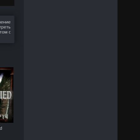
шение
треть
том с
ed