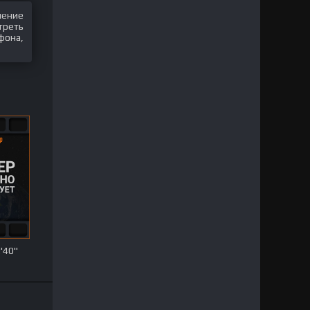
шение
треть
фона,
40''