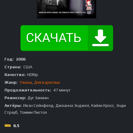
Год:
2006
Страна:
США
Качество:
HDRip
Жанр:
Ужасы
,
Для взрослых
Продолжительность:
47 минут
Режиссер:
Дуг Закман
Актёры:
Ивэн Сейнфелд, Джоанна Энджел, Кайли Кросс, Энди
Страуб, Томми Пистол
6.5