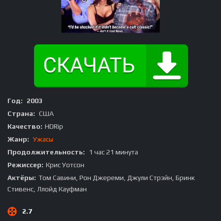
Год:
2003
Страна:
США
Качество:
HDRip
Жанр:
Ужасы
Продолжительность:
1 час 21 минута
Режиссер:
Крис Уотсон
Актёры:
Том Савини, Рон Джереми, Джули Стрэйн, Бринк
Стивенс, Ллойд Кауфман
2.7