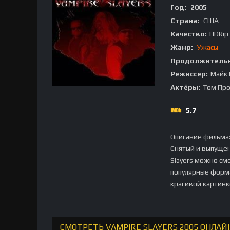
Год:
2005
Страна:
США
Качество:
HDRip
Жанр:
Ужасы
Продолжительн
Режиссер:
Майк
Актёры:
Том Про
5.7
Описание фильма
Снятый и выпуще
Slayers можно см
популярные форма
красивой картинк
СМОТРЕТЬ VAMPIRE SLAYERS 2005 ОНЛАЙ