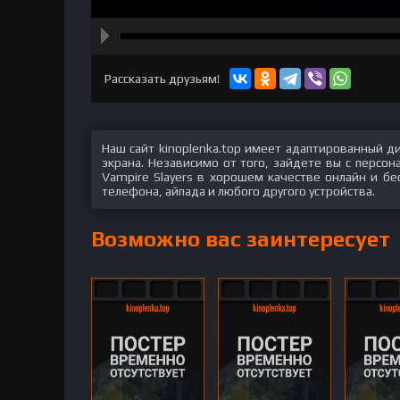
hd2160
hd1440
highres
hd1080
hd720
large
medium
small
tiny
Рассказать друзьям!
Наш сайт kinoplenka.top имеет адаптированный д
экрана. Независимо от того, зайдете вы с персо
Vampire Slayers в хорошем качестве онлайн и бе
телефона, айпада и любого другого устройства.
Возможно вас заинтересует