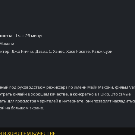
ость:
1 час 28 минут
 Махони
ктер, Джо Риччи, Дэвид С. Хэйес, Хосе Росете, Радж Сури
:
нный под руководством режиссера по имени Майк Махони, фильм Va
отреть онлайн в хорошем качестве, а конкретно в HDRip. Это самые
ты для просмотра у зрителей в интернете, они позволят насладитьс
ой на большом экране.
Н В ХОРОШЕМ КАЧЕСТВЕ