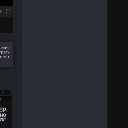
шение
треть
том с