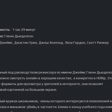
ость:
1 час 29 минут
мс Гленн Дьюделсон
Джеймс, Джастин Урих, Джош Холлэнд, Лиза Гордон, Скотт Ринкер
:
нный под руководством режиссера по имени Джеймс Гленн Дьюделс
ожно смотреть онлайн в хорошем качестве, а конкретно в HDRip. Эт
 форматы для просмотра у зрителей в интернете, они позволят
ивой картинкой на большом экране.
бый кружок школьников, члены которого интересуются психологией 
аха и маньяков-убийц в частности. Ближе к концу учебного года ко