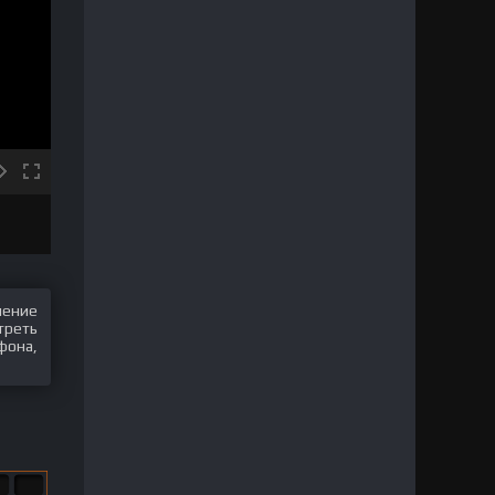
шение
треть
фона,