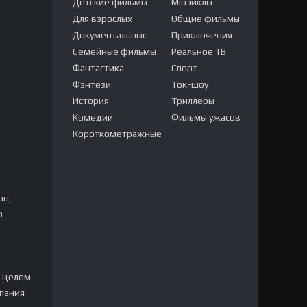
Детские фильмы
Мюзиклы
Для взрослых
Общие фильмы
Документальные
Приключения
Семейные фильмы
Реальное ТВ
Фантастика
Спорт
Фэнтези
Ток-шоу
История
Триллеры
Комедии
Фильмы ужасов
Короткометражные
он,
о
в целом
мпания