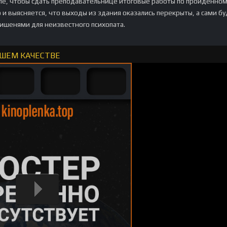
ле, чтобы сдать преподавательнице итоговые работы по пройденном
то и выясняется, что выходы из здания оказались перекрыты, а сами б
мишенями для неизвестного психопата.
ОШЕМ КАЧЕСТВЕ