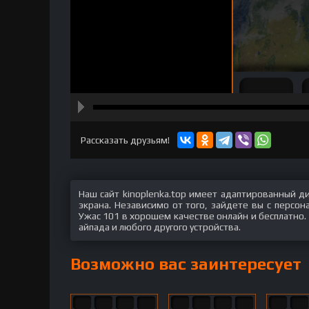
hd2160
hd1440
highres
hd1080
hd720
large
medium
small
tiny
Рассказать друзьям!
Наш сайт kinoplenka.top имеет адаптированный д
экрана. Независимо от того, зайдете вы с персо
Ужас 101 в хорошем качестве онлайн и бесплатно.
айпада и любого другого устройства.
Возможно вас заинтересует