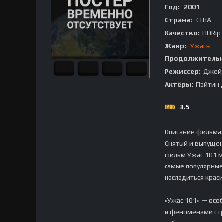
Год:
2001
Страна:
США
Качество:
HDRip
Жанр:
Ужасы
Продолжительн
Режиссер:
Джей
Актёры:
Пэйтин 
3.5
Описание фильма
Снятый и выпуще
фильм Ужас 101 м
самые популярные
насладиться крас
«Ужас 101» — осо
и феноменами стр