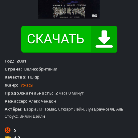
Год:
2001
Страна:
Великобритания
Качество:
HDRip
Жанр:
Ужасы
Продолжительность:
2 часа 0 минут
Режиссер:
Алекс Чендон
Актёры:
Бэрри Ли-Томас, Стюарт Лэйн, Луи Браунселл, Аль
Стоукс, Эйлин Дэйли
5
4.3