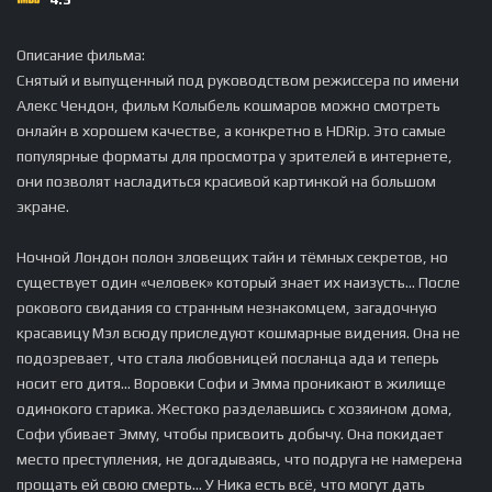
Описание фильма:
Снятый и выпущенный под руководством режиссера по имени
Алекс Чендон, фильм Колыбель кошмаров можно смотреть
онлайн в хорошем качестве, а конкретно в HDRip. Это самые
популярные форматы для просмотра у зрителей в интернете,
они позволят насладиться красивой картинкой на большом
экране.
Ночной Лондон полон зловещих тайн и тёмных секретов, но
существует один «человек» который знает их наизусть... После
рокового свидания со странным незнакомцем, загадочную
красавицу Мэл всюду приследуют кошмарные видения. Она не
подозревает, что стала любовницей посланца ада и теперь
носит его дитя... Воровки Софи и Эмма проникают в жилище
одинокого старика. Жестоко разделавшись с хозяином дома,
Софи убивает Эмму, чтобы присвоить добычу. Она покидает
место преступления, не догадываясь, что подруга не намерена
прощать ей свою смерть... У Ника есть всё, что могут дать