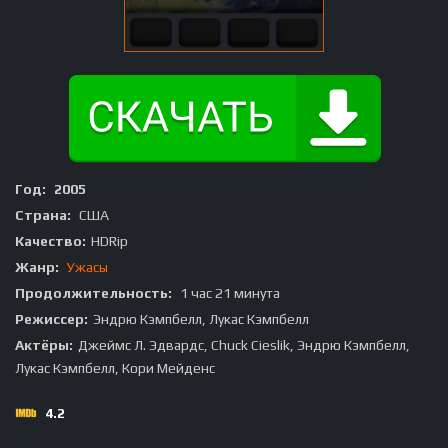
Год:
2005
Страна:
США
Качество:
HDRip
Жанр:
Ужасы
Продолжительность:
1 час 21 минута
Режиссер:
Эндрю Кэмпбелл, Лукас Кэмпбелл
Актёры:
Джеймс Л. Эдвардс, Chuck Cieslik, Эндрю Кэмпбелл,
Лукас Кэмпбелл, Кори Мейденс
4.2