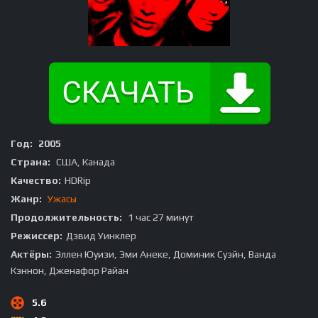
Год:
2005
Страна:
США, Канада
Качество:
HDRip
Жанр:
Ужасы
Продолжительность:
1 час 27 минут
Режиссер:
Дэвид Уинклер
Актёры:
Эллен Юуизи, Эми Анеке, Доминик Суэйн, Ванда
Кэннон, Дженафор Райан
5.6