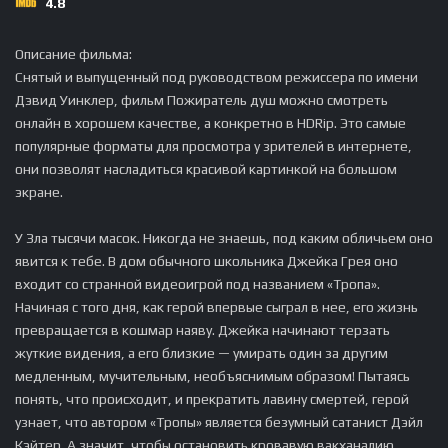
4.8
Описание фильма:
Снятый и выпущенный под руководством режиссера по имени
Дэвид Уинклер, фильм Пожиратель душ можно смотреть
онлайн в хорошем качестве, а конкретно в HDRip. Это самые
популярные форматы для просмотра у зрителей в интернете,
они позволят насладиться красивой картинкой на большом
экране.
У Зла тысячи масок. Никогда не знаешь, под каким обличьем оно
явится к тебе. В дом обычного школьника Джейка Грея оно
входит со странной видеоигрой под названием «Тропа».
Начиная с того дня, как герой впервые сыграл в нее, его жизнь
превращается в кошмар наяву. Джейка начинают терзать
жуткие видения, а его близкие — умирать один за другим
медленным, мучительным, необъяснимым образом! Пытаясь
понять, что происходит, и прекратить лавину смертей, герой
узнает, что автором «Тропы» является безумный сатанист Дэйл
Кэйтер. А значит, чтобы остановить кровавую вакханалию,