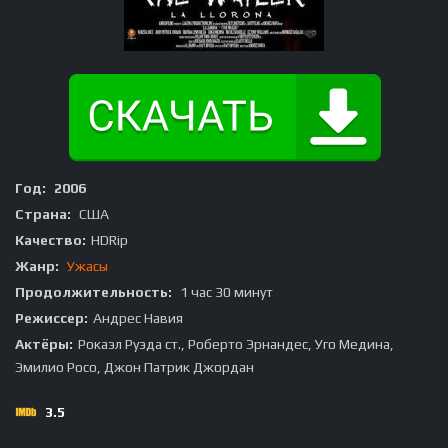
Год:
2006
Страна:
США
Качество:
HDRip
Жанр:
Ужасы
Продолжительность:
1 час 30 минут
Режиссер:
Андрес Навия
Актёры:
Рокаэл Руэда ст., Роберто Эрнандес, Уго Медина,
Эмилио Росо, Джон Патрик Джордан
3.5