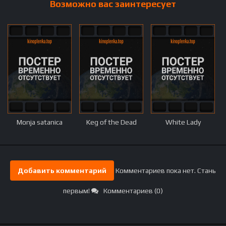
Возможно вас заинтересует
Monja satanica
Keg of the Dead
White Lady
Добавить комментарий
Комментариев пока нет. Стань
первым!
Комментариев (0)