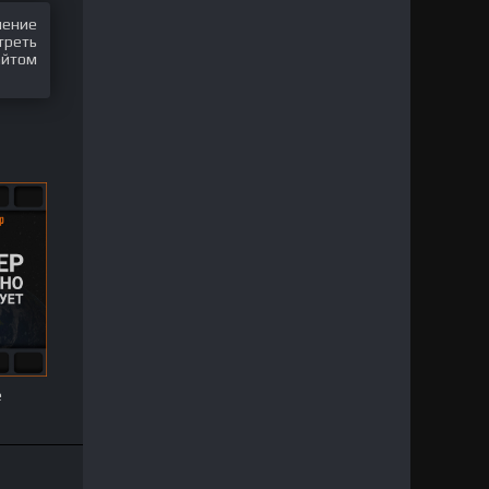
шение
треть
айтом
e