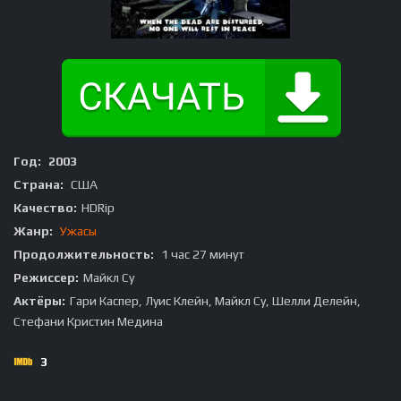
Год:
2003
Страна:
США
Качество:
HDRip
Жанр:
Ужасы
Продолжительность:
1 час 27 минут
Режиссер:
Майкл Су
Актёры:
Гари Каспер, Луис Клейн, Майкл Су, Шелли Делейн,
Стефани Кристин Медина
3