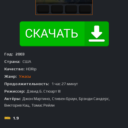
Год:
2003
Страна:
США
Качество:
HDRip
Жанр:
Ужасы
Продолжительность:
1 час 27 минут
Режиссер:
Дэвид Б. Стюарт III
Актёры:
Джон Мартино, Стивен Браун, Брэнди Сандерс,
Виктория Кац, Томас Рейли
1.9