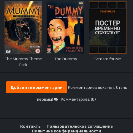
The Mummy Theme
The Dummy
Scream for Me
Park
Добавить комментарий
Комментариев пока нет. Стань
первым!
Комментариев (0)
Контакты
Пользовательское соглашение
Политика конфиденциальности