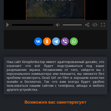
Наш сайт kinoplenka.top имеет адаптированный дизайн, это
означает что всё будет подстраиваться под ваше
разрешение экрана. Независимо от того, зайдете вы с
персонального компьютера или планшета, вы сможете без
проблем посмотреть Dead Girl on Film в хорошем качестве
онлайн и бесплатно. Так что вам всегда будет удобно
пользоваться нашим сайтом с телефона, айпада и любого
другого устройства.
Возможно вас заинтересует