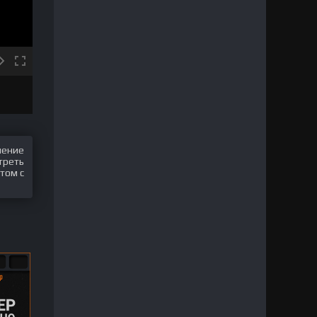
шение
треть
том с