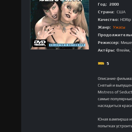
Год:
2000
Страна:
США
Качество:
HDRip
Жанр:
Ужасы
Продолжительн
Режиссер:
Мише
Актёры:
Флейм, 
5
Описание фильма
Снятый и выпуще
Mistress of Seduc
самые популярные
насладиться крас
Юная вампирша ищ
попытках устроит