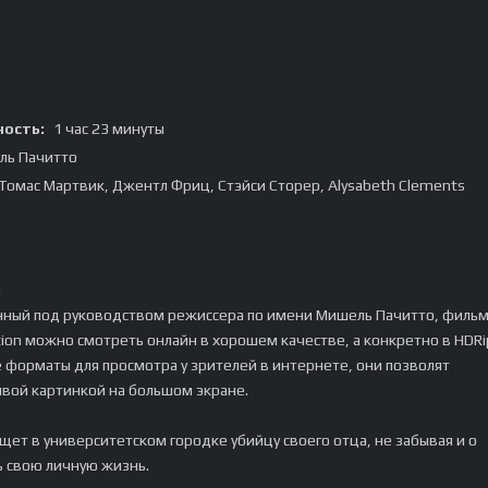
ость:
1 час 23 минуты
ль Пачитто
Томас Мартвик, Джентл Фриц, Стэйси Сторер, Alysabeth Clements
:
нный под руководством режиссера по имени Мишель Пачитто, филь
tion можно смотреть онлайн в хорошем качестве, а конкретно в HDRi
 форматы для просмотра у зрителей в интернете, они позволят
ивой картинкой на большом экране.
ет в университетском городке убийцу своего отца, не забывая и о
ь свою личную жизнь.