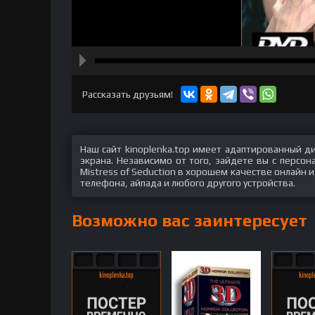
hd2160
hd1440
highres
hd1080
hd720
large
medium
small
tiny
Рассказать друзьям!
Наш сайт kinoplenka.top имеет адаптированный д
экрана. Независимо от того, зайдете вы с персо
Mistress of Seduction в хорошем качестве онлайн и
телефона, айпада и любого другого устройства.
Возможно вас заинтересует