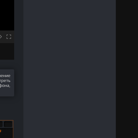
шение
треть
фона,