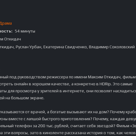
Драма
ость:
54 минуты
им Откидач
ткидач, Руслан Урбан, Екатерина Свидченко, Владимир Соколовский
:
нный под руководством режиссера по имени Максим Откидач, фильм
треть онлайн в хорошем качестве, а конкретно в HDRip. Это самые
ты для просмотра у зрителей в интернете, они позволят насладитьс
ой на большом экране.
казываются от врачей, а богатые вызывают их на дом? Почему кра
усны вместе с лапшой быстрого приготовления? Почему, каждая деву
ильный телефон за 200 тыс. рублей, считает себя звездой? Фильм «З
а эти вопросы, зато в киноленте рассказана история о том, как чело