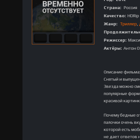
Страна:
Россия
Качество:
HDRip
Жанр:
Триллер
,
Продолжительн
Режиссер:
Макс
Актёры:
Антон О
Описание фильма
Снятый и выпуще
Звезда можно смо
популярные форма
красивой картинк
Почему бедные от
палочки очень вк
которой есть моб
не дает ответов н