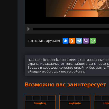
hd2160
hd1440
highres
hd1080
hd720
large
medium
small
tiny
Рассказать друзьям!
Наш сайт kinoplenka.top имеет адаптированный д
экрана. Независимо от того, зайдете вы с персо
Звезда в хорошем качестве онлайн и бесплатно. Т
айпада и любого другого устройства.
Возможно вас заинтересует