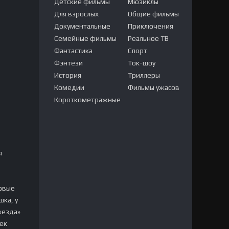
Детские фильмы
Мюзиклы
Для взрослых
Общие фильмы
Документальные
Приключения
Семейные фильмы
Реальное ТВ
Фантастика
Спорт
Фэнтези
Ток-шоу
История
Триллеры
Комедии
Фильмы ужасов
Короткометражные
я
бовые
шка, у
везда»
век