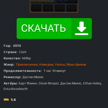
Год:
2010
Страна:
США
Качество:
HDRip
Жанр:
Приключения
,
Комедия
,
Ужасы
,
Мультфильм
Продолжительность:
1 час 10 минут
Режиссер:
Дастин Миллс
Актёры:
Барт Флинн, Steve Rimpici, Дастин Миллс, Ethan Holey,
Erica Kisseberth
5.6