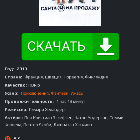
Год:
2010
Страна:
Франция, Швеция, Норвегия, Финляндия
Качество:
HDRip
Жанр:
Приключения
,
Фэнтези
,
Ужасы
Продолжительность:
1 час 19 минут
Режиссер:
Ялмари Хеландер
Актёры:
Пер Кристиан Эллефсен, Чатон Андерсон, Томми
Корпела, Пеэтер Якоби, Джонатан Хатчингс
5.9