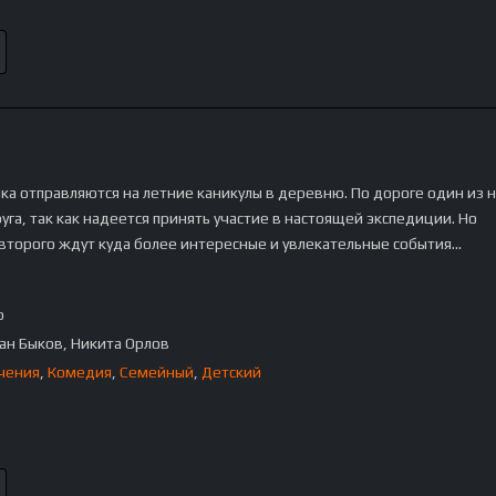
ка отправляются на летние каникулы в деревню. По дороге один из 
уга, так как надеется принять участие в настоящей экспедиции. Но
 второго ждут куда более интересные и увлекательные события…
p
ан Быков, Никита Орлов
чения
,
Комедия
,
Семейный
,
Детский