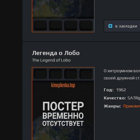
в закладки
Легенда о Лобо
The Legend of Lobo
О хитроумном вол
своей дружной ст
Год:
1962
Качество:
SATRi
Жанры:
Приклю