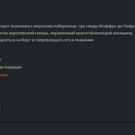
водят Анжелику к морскому побережью, где следы Жоффре де Пейр
питан королевской галеры, пораженный красотой молодой женщины,
дняться на борт и сопровождать его в плавании.
p
ар Бордери
ения