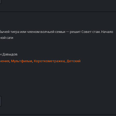
бычей тигра или членом волчьей семьи — решит Совет стаи. Начало
ной саги
н Давыдов
чения
,
Мультфильм
,
Короткометражка
,
Детский