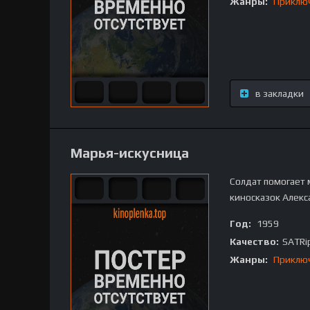
Жанры:
Приклю
в закладки
Марья-искусница
Солдат помогает 
киносказок Алекс
Год:
1959
Качество:
SATRi
Жанры:
Приклю