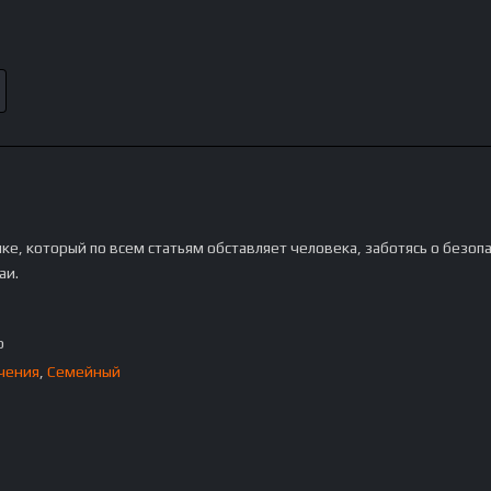
ке, который по всем статьям обставляет человека, заботясь о безоп
аи.
p
чения
,
Семейный