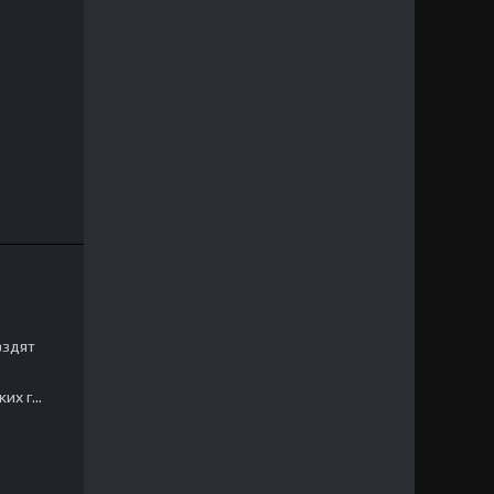
оздят
ких г…