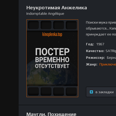
Неукротимая Анжелика
Indomptable Angélique
Поиски мужа при
обрываются... Ка
принуждает ее по
Год:
1967
Качество:
SATRi
Режиссер:
Берн
Жанр:
Приключ
в закладки
Маугли. Похищение