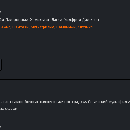
p
йд Джероними, Хэмильтон Ласки, Уилфред Джексон
чения
,
Фэнтези
,
Мультфильм
,
Семейный
,
Мюзикл
пасает волшебную антилопу от алчного раджи. Советский мультфиль
их сказок
p