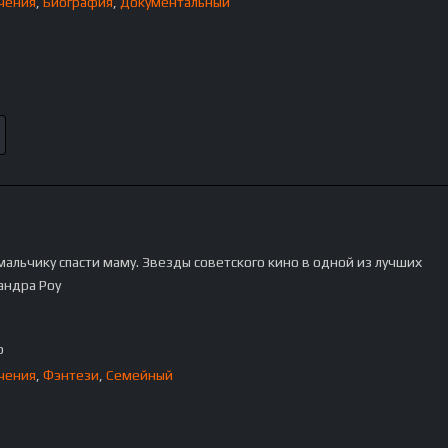
чения
,
Биография
,
Документальный
мальчику спасти маму. Звезды советского кино в одной из лучших
андра Роу
p
чения
,
Фэнтези
,
Семейный