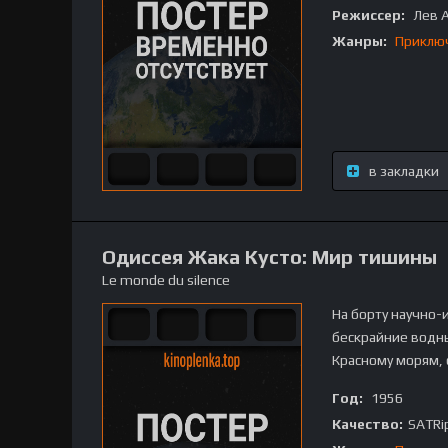
Режиссер:
Лев 
Жанры:
Приклю
в закладки
Одиссея Жака Кусто: Мир тишины
Le monde du silence
На борту научно-
бескрайние водны
Красному морям, 
Год:
1956
Качество:
SATRi