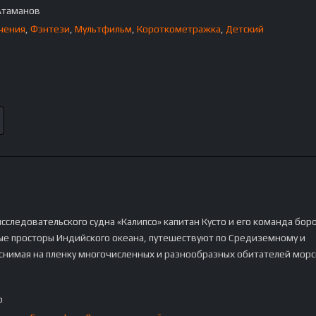
Атаманов
чения
,
Фэнтези
,
Мультфильм
,
Короткометражка
,
Детский
исследовательского судна «Калипсо» капитан Кусто и его команда бор
е просторы Индийского океана, путешествуют по Средиземному и
снимая на пленку многочисленных и разнообразных обитателей морс
p