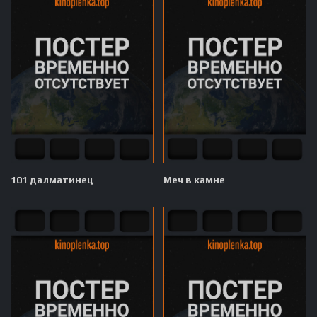
101 далматинец
Меч в камне