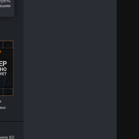
треть
нашим
и
ики
иев (0)