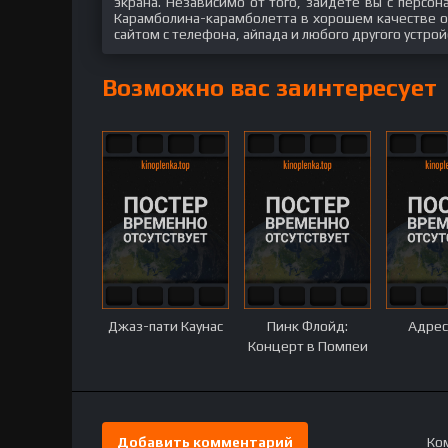
экрана. Независимо от того, зайдете вы с персо
Карамболина-карамболетта в хорошем качестве он
сайтом с телефона, айпада и любого другого устрой
Возможно вас заинтересует
Джаз-пати Каунас
Пинк Флойд:
Адрес
Концерт в Помпеи
Добавить комментарий
Ком