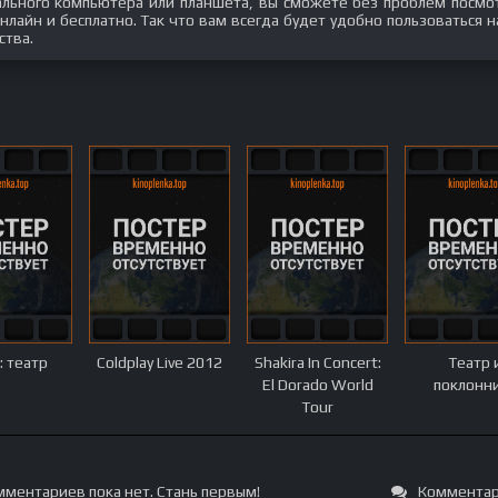
нального компьютера или планшета, вы сможете без проблем посмо
лайн и бесплатно. Так что вам всегда будет удобно пользоваться 
ства.
: театр
Coldplay Live 2012
Shakira In Concert:
Театр 
El Dorado World
поклонн
Tour
ментариев пока нет. Стань первым!
Комментар