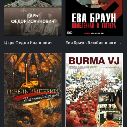
Царь Федор Иоаннович
Ева Браун: Влюбленная в Гитлера