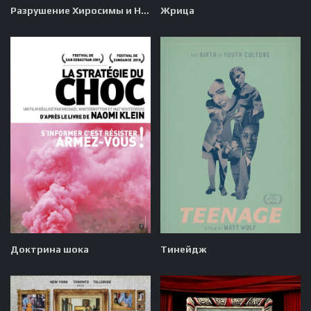
Разрушение Хиросимы и Нагасаки
Жрица
Доктрина шока
Тинейдж