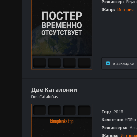
Режиссер:
Bryan
Жанр:
История
в закладки
Две Каталонии
Dos Cataluñas
Год:
2018
Качество:
HDRip
Режиссеры:
Аль
Жанры:
История