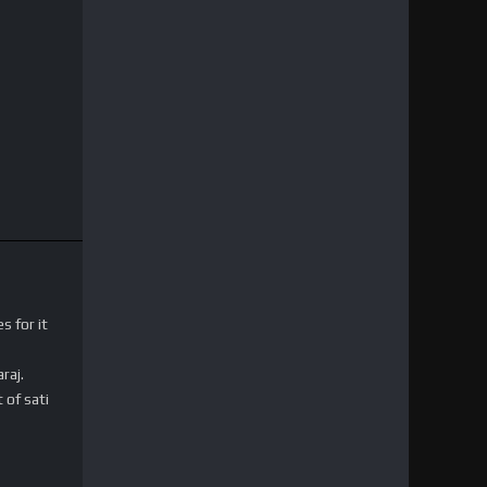
s for it
raj.
 of sati