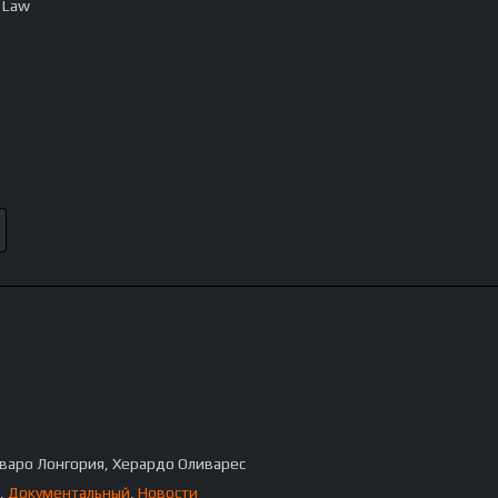
 Law
варо Лонгория, Херардо Оливарес
,
Документальный
,
Новости