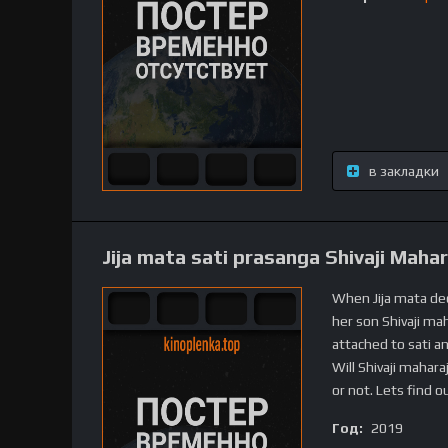
в закладки
Jija mata sati prasanga Shivaji Mahar
When Jija mata dec
her son Shivaji ma
attached to sati an
Will Shivaji mahar
or not. Lets find o
Год:
2019