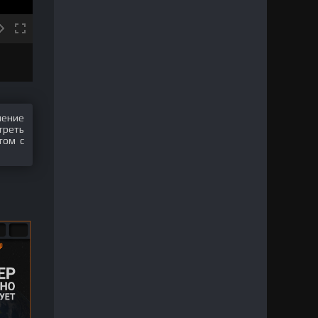
шение
треть
том с