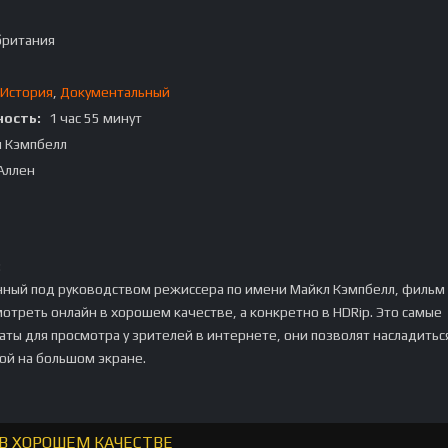
британия
История
,
Документальный
ость:
1 час 55 минут
 Кэмпбелл
Аллен
:
нный под руководством режиссера по имени Майкл Кэмпбелл, фильм
отреть онлайн в хорошем качестве, а конкретно в HDRip. Это самые
ты для просмотра у зрителей в интернете, они позволят насладитьс
ой на большом экране.
 В ХОРОШЕМ КАЧЕСТВЕ