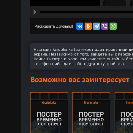
hd2160
hd1440
highres
hd1080
hd720
large
medium
small
tiny
Рассказать друзьям!
Наш сайт kinoplenka.top имеет адаптированный д
экрана. Независимо от того, зайдете вы с персо
Война Гитлера в хорошем качестве онлайн и бес
телефона, айпада и любого другого устройства.
Возможно вас заинтересует