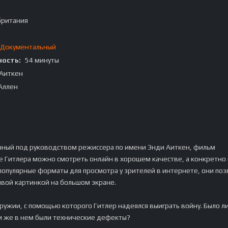
британия
Документальный
ость:
54 минуты
Аиткен
Аллен
:
нный под руководством режиссера по имени Энди Аиткен, фильм
 Гитлера можно смотреть онлайн в хорошем качестве, а конкретно 
 популярные форматы для просмотра у зрителей в интернете, они поз
ивой картинкой на большом экране.
оружии, с помощью которого Гитлер надеялся выиграть войну. Было л
 же в нем были технические дефекты?