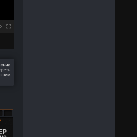
шение
треть
нашим