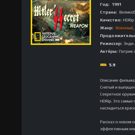
Год:
1991
Страна:
Велико
Качество:
HDRip
Жанр:
Военный
,
Продолжительн
Режиссер:
Энди 
Актёры:
Патрик 
5.9
Описание фильма
Снятый и выпуще
Секретное оружие
HDRip. Это самые
насладиться крас
Рассказ о новом 
эффективным или