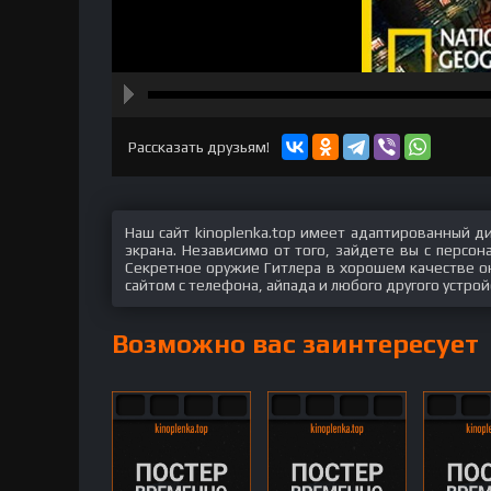
hd2160
hd1440
highres
hd1080
hd720
large
medium
small
tiny
Рассказать друзьям!
Наш сайт kinoplenka.top имеет адаптированный д
экрана. Независимо от того, зайдете вы с персо
Секретное оружие Гитлера в хорошем качестве он
сайтом с телефона, айпада и любого другого устрой
Возможно вас заинтересует