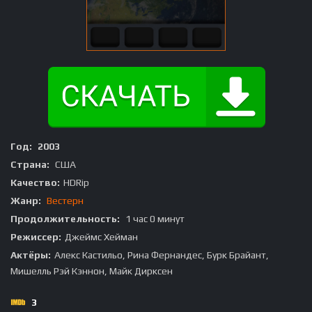
Год:
2003
Страна:
США
Качество:
HDRip
Жанр:
Вестерн
Продолжительность:
1 час 0 минут
Режиссер:
Джеймс Хейман
Актёры:
Алекс Кастильо, Рина Фернандес, Бурк Брайант,
Мишелль Рэй Кэннон, Майк Дирксен
3