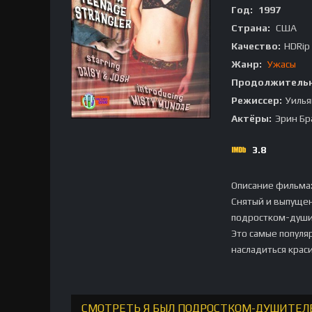
Год:
1997
Страна:
США
Качество:
HDRip
Жанр:
Ужасы
Продолжительн
Режиссер:
Уилья
Актёры:
Эрин Бр
3.8
Описание фильма
Снятый и выпущен
подростком-душит
Это самые популя
насладиться крас
СМОТРЕТЬ Я БЫЛ ПОДРОСТКОМ-ДУШИТЕЛЕ