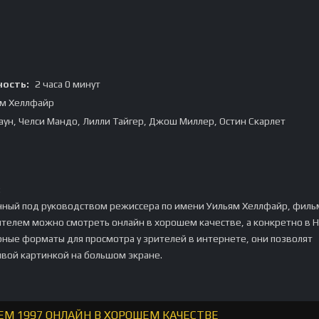
ость:
2 часа 0 минут
м Хеллфайр
аун, Челси Мандо, Лилли Тайгер, Джош Миллер, Остин Скарлет
:
ный под руководством режиссера по имени Уильям Хеллфайр, филь
елем можно смотреть онлайн в хорошем качестве, а конкретно в H
рные форматы для просмотра у зрителей в интернете, они позволят
ивой картинкой на большом экране.
М 1997 ОНЛАЙН В ХОРОШЕМ КАЧЕСТВЕ