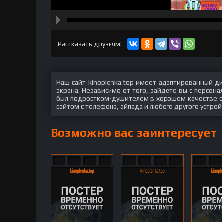
hd2160
hd1440
highres
hd1080
hd720
large
medium
small
tiny
Рассказать друзьям!
Наш сайт kinoplenka.top имеет адаптированный д
экрана. Независимо от того, зайдете вы с персон
был подростком-душителем в хорошем качестве он
сайтом с телефона, айпада и любого другого устрой
Возможно вас заинтересует