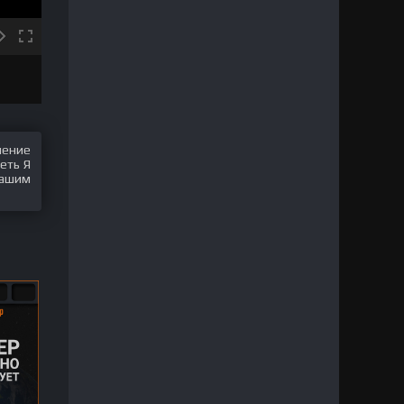
шение
еть Я
нашим