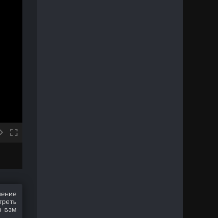
шение
треть
о вам