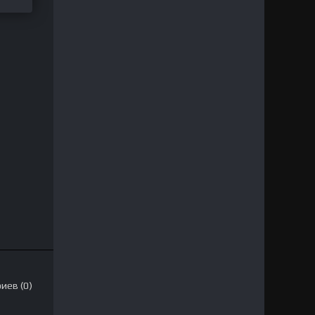
иев (0)