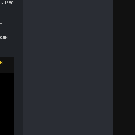
 в 1980
-
люди,
В