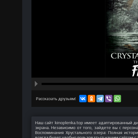
hd2160
hd1440
highres
hd1080
hd720
large
medium
small
tiny
Рассказать друзьям!
Наш сайт kinoplenka.top имеет адаптированный д
экрана. Независимо от того, зайдете вы с персо
Воспоминания Хрустального озера: Полная истор
всегда будет удобно пользоваться нашим сайтом с 