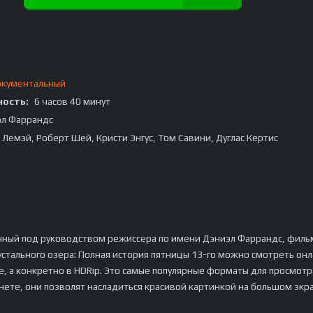
кументальный
ость:
6 часов 40 минут
л Фаррандс
 Лемэй, Роберт Шей, Кристи Энгус, Том Савини, Дуглас Кертис
:
нный под руководством режиссера по имени Дэниэл Фаррандс, филь
стального озера: Полная история пятницы 13-го можно смотреть онл
, а конкретно в HDRip. Это самые популярные форматы для просмотр
нете, они позволят насладиться красивой картинкой на большом экр