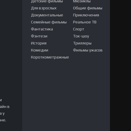
Детские фильмы
Мюзиклы
Для взрослых
Общие фильмы
Документальные
Приключения
Семейные фильмы
Реальное ТВ
Фантастика
Спорт
Фэнтези
Ток-шоу
История
Триллеры
Комедии
Фильмы ужасов
Короткометражные
м
айн в
а у
ане.