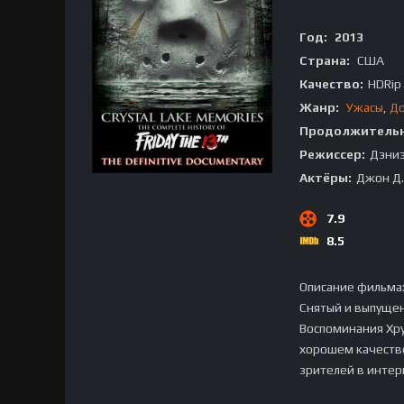
Год:
2013
Страна:
США
Качество:
HDRip
Жанр:
Ужасы
,
До
Продолжительн
Режиссер:
Дэниэ
Актёры:
Джон Д.
7.9
8.5
Описание фильма
Снятый и выпуще
Воспоминания Хру
хорошем качестве
зрителей в интер