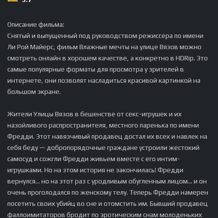
Описание фильма:
Снятый и выпущенный под руководством режиссера по имени
Ли Рой Майерс, фильм Влажные мечты на улице Вязов можно
смотреть онлайн в хорошем качестве, а конкретно в HDRip. Это
самые популярные форматы для просмотра у зрителей в
интернете, они позволят насладиться красивой картинкой на
большом экране.
Жители Улицы Вязов в бешенстве от секс-игрушек и их
назойливого распространителя, местного паренька по имени
Фредди. Этот навязчивый продавец достал их всех и навлек на
себя беду — добропорядочные граждане устроили жестокий
самосуд и сожгли Фредди живьем вместе с его интим-
игрушками. Но на этом история не закончилась! Фредди
вернулся... но на этот раз с уродливым обугленным лицом... и он
очень проголодался по женскому телу. Теперь Фредди намерен
посетить своих убийц во сне и отомстить им. Бывший продавец
фаллоимитаторов бродит по эротическим снам молоденьких