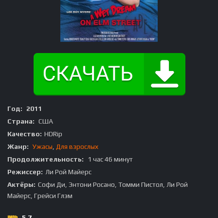
Год:
2011
Страна:
США
Качество:
HDRip
Жанр:
Ужасы
,
Для взрослых
Продолжительность:
1 час 46 минут
Режиссер:
Ли Рой Майерс
Актёры:
Софи Ди, Энтони Росано, Томми Пистол, Ли Рой
Майерс, Грейси Глэм
5.7