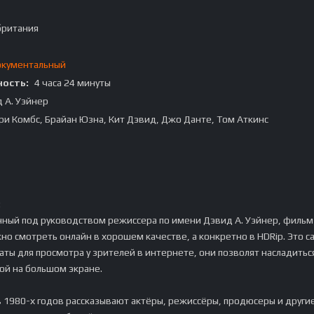
британия
кументальный
ость:
4 часа 24 минуты
 А. Уэйнер
 Комбс, Брайан Юзна, Кит Дэвид, Джо Данте, Том Аткинс
:
ный под руководством режиссера по имени Дэвид А. Уэйнер, фильм
но смотреть онлайн в хорошем качестве, а конкретно в HDRip. Это 
ты для просмотра у зрителей в интернете, они позволят насладитьс
ой на большом экране.
 1980-х годов рассказывают актёры, режиссёры, продюсеры и други