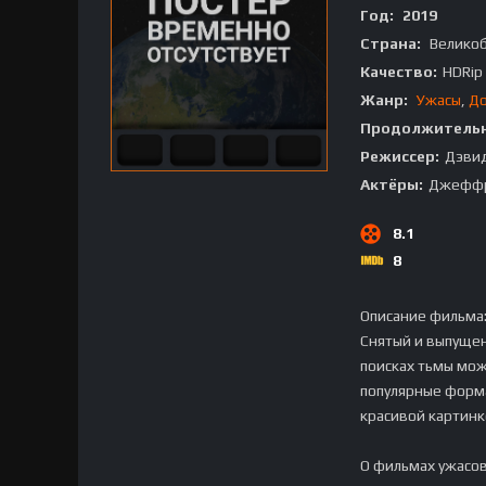
Год:
2019
Страна:
Велико
Качество:
HDRip
Жанр:
Ужасы
,
До
Продолжительн
Режиссер:
Дэвид
Актёры:
Джеффри
8.1
8
Описание фильма
Снятый и выпущен
поисках тьмы мож
популярные форма
красивой картинк
О фильмах ужасов