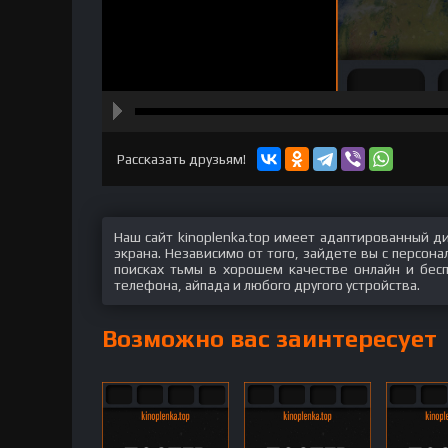
hd2160
hd1440
highres
hd1080
hd720
large
medium
small
tiny
Рассказать друзьям!
Наш сайт kinoplenka.top имеет адаптированный д
экрана. Независимо от того, зайдете вы с персон
поисках тьмы в хорошем качестве онлайн и бесп
телефона, айпада и любого другого устройства.
Возможно вас заинтересует