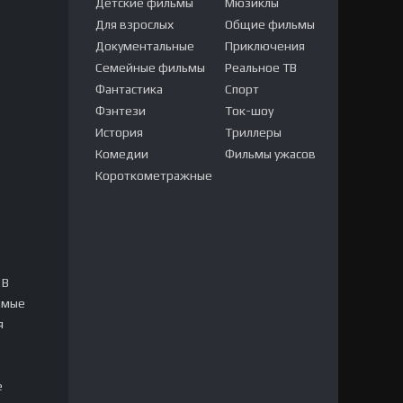
Детские фильмы
Мюзиклы
Для взрослых
Общие фильмы
Документальные
Приключения
Семейные фильмы
Реальное ТВ
Фантастика
Спорт
Фэнтези
Ток-шоу
История
Триллеры
Комедии
Фильмы ужасов
Короткометражные
 В
самые
я
е