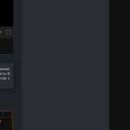
шение
еть В
том с