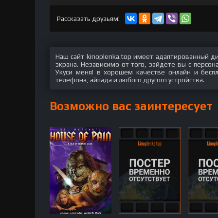
hd2160
hd1440
highres
hd1080
hd720
large
medium
small
tiny
Рассказать друзьям!
Наш сайт kinoplenka.top имеет адаптированный д
экрана. Независимо от того, зайдете вы с персо
Укуси меня! в хорошем качестве онлайн и беспл
телефона, айпада и любого другого устройства.
Возможно вас заинтересует