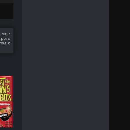
шение
треть
том с