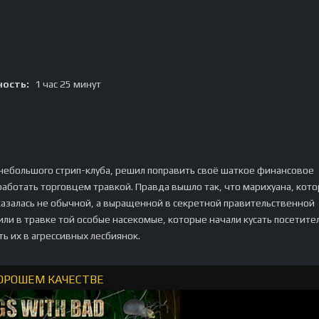
ость:
1 час 25 минут
:
небольшого стрип-клуба, решил поправить своё шаткое финансовое
аботать торговцем травкой. Правда вышло так, что марихуана, кот
казалась не обычной, а выращенной в секретной правительственной
или в травке той особые насекомые, которые начали кусать посетит
ь их в агрессивных лесбиянок.
ХОРОШЕМ КАЧЕСТВЕ