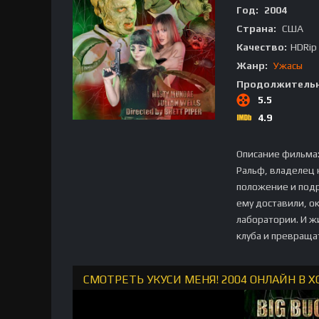
Год:
2004
Страна:
США
Качество:
HDRip
Жанр:
Ужасы
Продолжительн
5.5
4.9
Описание фильма
Ральф, владелец 
положение и подр
ему доставили, о
лаборатории. И ж
клуба и превращат
СМОТРЕТЬ УКУСИ МЕНЯ! 2004 ОНЛАЙН В 