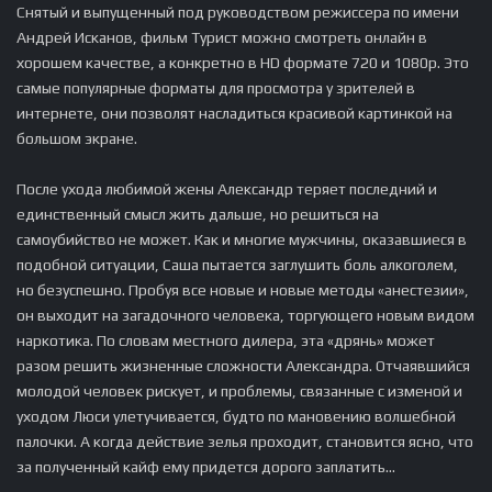
Снятый и выпущенный под руководством режиссера по имени
Андрей Исканов, фильм Турист можно смотреть онлайн в
хорошем качестве, а конкретно в HD формате 720 и 1080p. Это
самые популярные форматы для просмотра у зрителей в
интернете, они позволят насладиться красивой картинкой на
большом экране.
После ухода любимой жены Александр теряет последний и
единственный смысл жить дальше, но решиться на
самоубийство не может. Как и многие мужчины, оказавшиеся в
подобной ситуации, Саша пытается заглушить боль алкоголем,
но безуспешно. Пробуя все новые и новые методы «анестезии»,
он выходит на загадочного человека, торгующего новым видом
наркотика. По словам местного дилера, эта «дрянь» может
разом решить жизненные сложности Александра. Отчаявшийся
молодой человек рискует, и проблемы, связанные с изменой и
уходом Люси улетучивается, будто по мановению волшебной
палочки. А когда действие зелья проходит, становится ясно, что
за полученный кайф ему придется дорого заплатить...