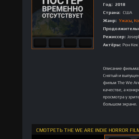
Год:
2018
Страна:
США
Жанр:
Ужасы
,
Ко
Продолжительн
Режиссер:
Joseph
Актёры:
Рон Кек
Описание фильма
Снятый и выпущен
фильм The We Are
качестве, а конк
просмотра у зрит
большом экране.
СМОТРЕТЬ THE WE ARE INDIE HORROR FIL