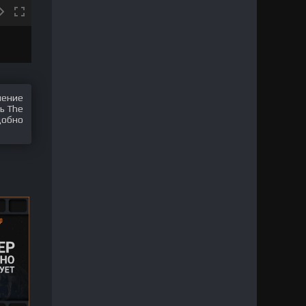
шение
ь The
добно