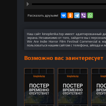
hd2160
hd1440
highres
hd1080
hd720
large
medium
small
tiny
Рассказать друзьям!
Наш сайт kinoplenka.top имеет адаптированный д
экрана. Независимо от того, зайдете вы с персон
We Are Indie Horror Film Festival Commercial в 
пользоваться нашим сайтом с телефона, айпада и л
Возможно вас заинтересует