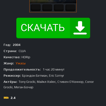
Год:
2004
Страна:
США
Качество:
HDRip
Жанр:
Ужасы
Продолжительность:
1 час 20 минут
Режиссер:
Брэндон Бетман, Eric Szmyr
Актёры:
Tony Grocki, Майкл Хэйес, Стивен О’Коннор, Conor
Grocki, Меган Бочар
2.4