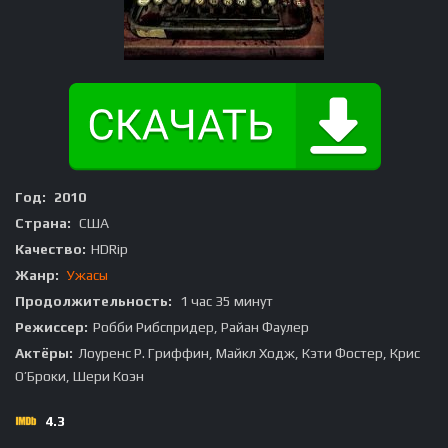
Год:
2010
Страна:
США
Качество:
HDRip
Жанр:
Ужасы
Продолжительность:
1 час 35 минут
Режиссер:
Робби Рибспридер, Райан Фаулер
Актёры:
Лоуренс Р. Гриффин, Майкл Ходж, Кэти Фостер, Крис
О’Броки, Шери Коэн
4.3