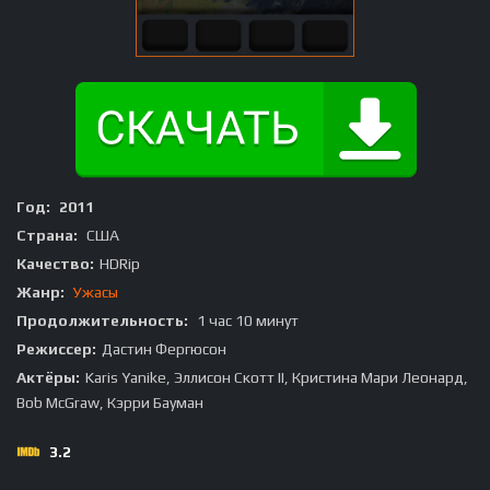
Год:
2011
Страна:
США
Качество:
HDRip
Жанр:
Ужасы
Продолжительность:
1 час 10 минут
Режиссер:
Дастин Фергюсон
Актёры:
Karis Yanike, Эллисон Скотт II, Кристина Мари Леонард,
Bob McGraw, Кэрри Бауман
3.2