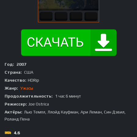
Год:
2007
Страна:
США
Качество:
HDRip
Жанр:
Ужасы
Продолжительность:
1 час 6 минут
Режиссер:
Joe Ostrica
Актёры:
Лью Темпл, Ллойд Кауфман, Ари Леман, Син Дэвил,
Роланд Пена
4.6