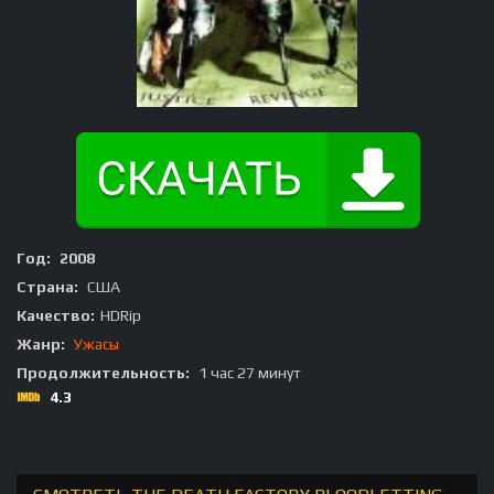
Год:
2008
Страна:
США
Качество:
HDRip
Жанр:
Ужасы
Продолжительность:
1 час 27 минут
4.3