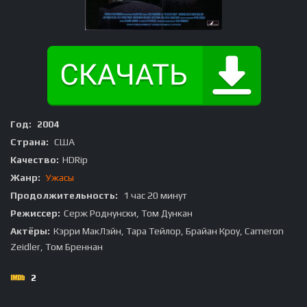
Год:
2004
Страна:
США
Качество:
HDRip
Жанр:
Ужасы
Продолжительность:
1 час 20 минут
Режиссер:
Серж Роднунски, Том Дункан
Актёры:
Кэрри МакЛэйн, Тара Тейлор, Брайан Кроу, Cameron
Zeidler, Том Бреннан
2