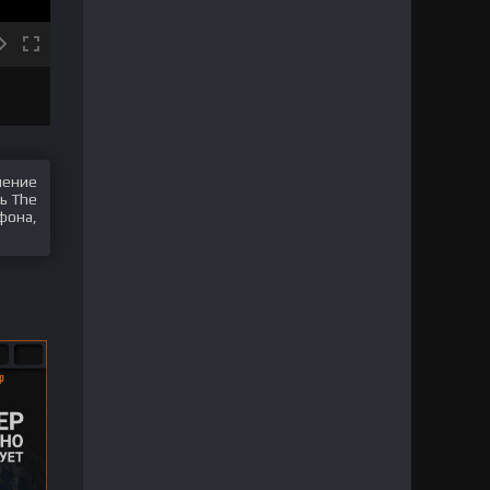
шение
ь The
фона,