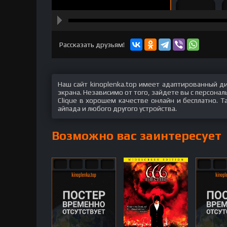
hd2160
hd1440
highres
hd1080
hd720
large
medium
small
tiny
Рассказать друзьям!
Наш сайт kinoplenka.top имеет адаптированный д
экрана. Независимо от того, зайдете вы с персон
Clique в хорошем качестве онлайн и бесплатно. Т
айпада и любого другого устройства.
Возможно вас заинтересует