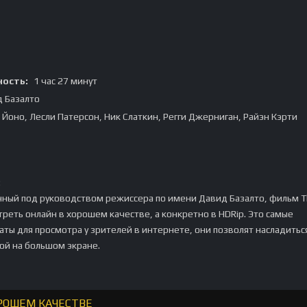
ость:
1 час 27 минут
 Базалто
Йоно, Лесли Патерсон, Ник Слаткин, Регги Джерниган, Райэн Кэрти
:
ный под руководством режиссера по имени Давид Базалто, фильм 
треть онлайн в хорошем качестве, а конкретно в HDRip. Это самые
ты для просмотра у зрителей в интернете, они позволят насладитьс
ой на большом экране.
ОРОШЕМ КАЧЕСТВЕ