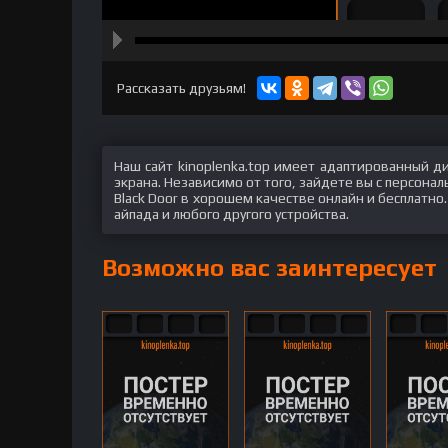
hd2160
hd1440
highres
hd1080
hd720
large
medium
small
tiny
Рассказать друзьям!
Наш сайт kinoplenka.top имеет адаптированный д
экрана. Независимо от того, зайдете вы с персон
Black Door в хорошем качестве онлайн и бесплатно
айпада и любого другого устройства.
Возможно вас заинтересует