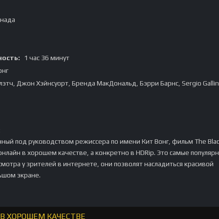
анада
ость:
1 час 36 минут
онг
лэтч, Джон Хэйнсуорт, Бренда МакДональд, Бэрри Барнс, Sergio Gallin
:
ный под руководством режиссера по имени Кит Вонг, фильм The Blac
нлайн в хорошем качестве, а конкретно в HDRip. Это самые популяр
мотра у зрителей в интернете, они позволят насладиться красивой
ьшом экране.
 В ХОРОШЕМ КАЧЕСТВЕ