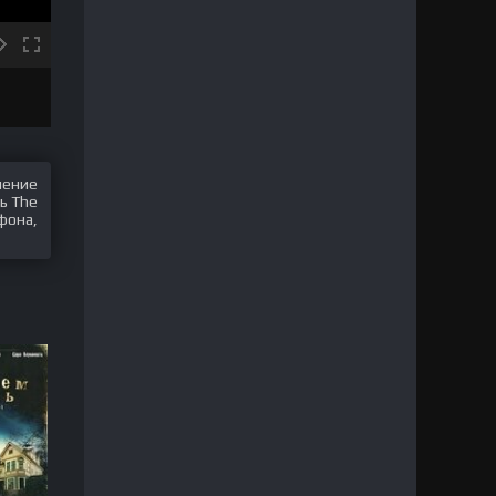
шение
ь The
фона,