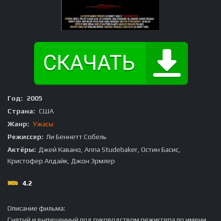
Год:
2005
Страна:
США
Жанр:
Ужасы
Режиссер:
Ли Беннетт Собель
Актёры:
Джей Кавано, Anna Studebaker, Остин Басис,
Кристофер Апдайк, Джон Эрмлер
4.2
Описание фильма:
Снятый и выпущенный под руководством режиссера по имени