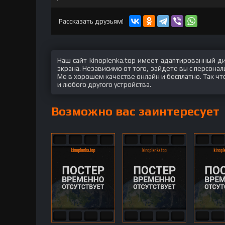
hd2160
hd1440
highres
hd1080
hd720
large
medium
small
tiny
Рассказать друзьям!
Наш сайт kinoplenka.top имеет адаптированный д
экрана. Независимо от того, зайдете вы с персона
Me в хорошем качестве онлайн и бесплатно. Так чт
и любого другого устройства.
Возможно вас заинтересует