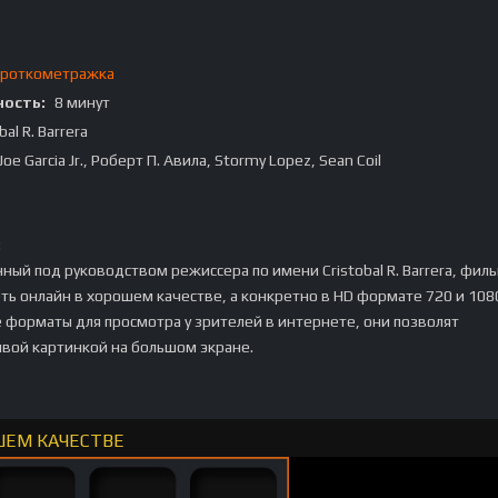
роткометражка
ость:
8 минут
bal R. Barrera
Joe Garcia Jr., Роберт П. Авила, Stormy Lopez, Sean Coil
:
ый под руководством режиссера по имени Cristobal R. Barrera, филь
ь онлайн в хорошем качестве, а конкретно в HD формате 720 и 1080
 форматы для просмотра у зрителей в интернете, они позволят
ивой картинкой на большом экране.
ШЕМ КАЧЕСТВЕ