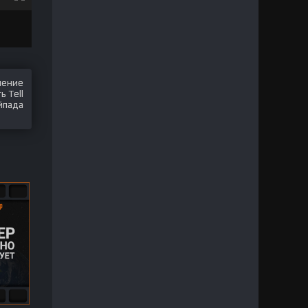
шение
 Tell
йпада