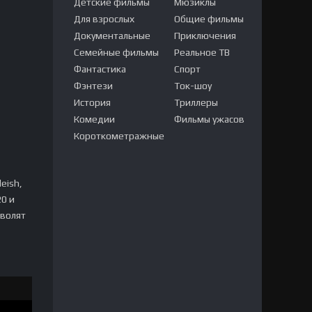
Детские фильмы
Мюзиклы
Для взрослых
Общие фильмы
Документальные
Приключения
Семейные фильмы
Реальное ТВ
Фантастика
Спорт
Фэнтези
Ток-шоу
История
Триллеры
Комедии
Фильмы ужасов
Короткометражные
eish,
0 и
зволят