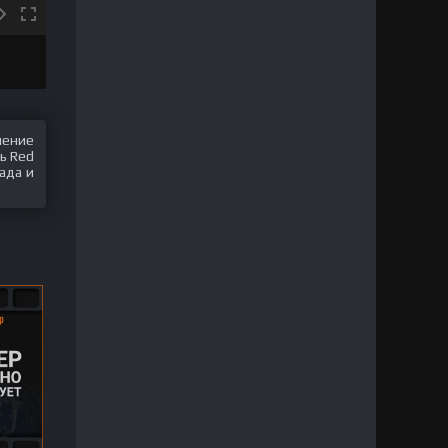
шение
ь Red
ада и