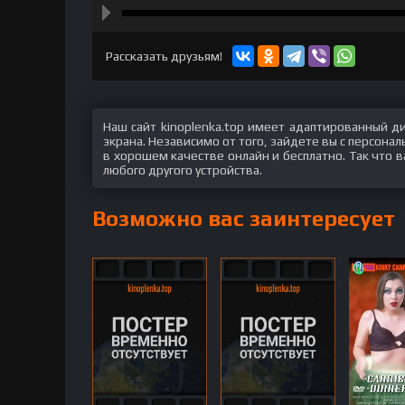
hd2160
hd1440
highres
hd1080
hd720
large
medium
small
tiny
Рассказать друзьям!
Наш сайт kinoplenka.top имеет адаптированный д
экрана. Независимо от того, зайдете вы с персон
в хорошем качестве онлайн и бесплатно. Так что 
любого другого устройства.
Возможно вас заинтересует