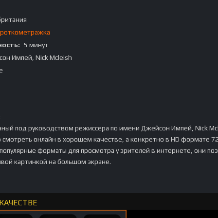
британия
роткометражка
ость:
5 минут
он Импей, Nick Mcleish
e
:
ный под руководством режиссера по имени Джейсон Импей, Nick Mcl
смотреть онлайн в хорошем качестве, а конкретно в HD формате 72
 популярные форматы для просмотра у зрителей в интернете, они по
ивой картинкой на большом экране.
 КАЧЕСТВЕ