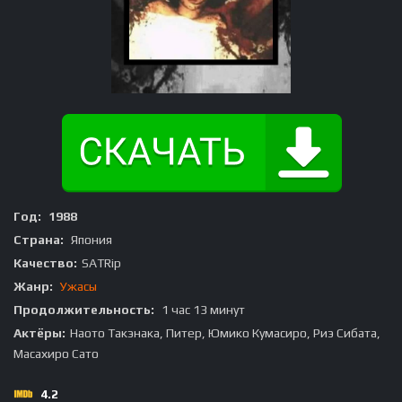
Год:
1988
Страна:
Япония
Качество:
SATRip
Жанр:
Ужасы
Продолжительность:
1 час 13 минут
Актёры:
Наото Такэнака, Питер, Юмико Кумасиро, Риэ Сибата,
Масахиро Сато
4.2